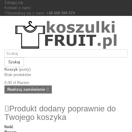
Zaloguj się
Kontakt z nami
Skontaktuj się z nami:
+48 608 584 574
Szukaj
Koszyk
(pusty)
Brak produktów
0,00 zł
Razem
Realizuj zamówienie
Produkt dodany poprawnie do
Twojego koszyka
Ilość