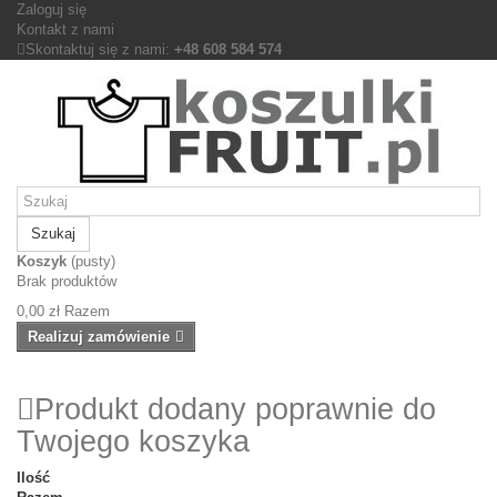
Zaloguj się
Kontakt z nami
Skontaktuj się z nami:
+48 608 584 574
Szukaj
Koszyk
(pusty)
Brak produktów
0,00 zł
Razem
Realizuj zamówienie
Produkt dodany poprawnie do
Twojego koszyka
Ilość