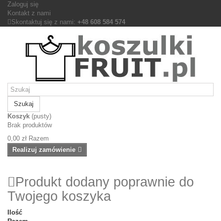
Zaloguj się
Kontakt z nami
Skontaktuj się z nami:
+48 608 584 574
Szukaj
Koszyk
(pusty)
Brak produktów
0,00 zł
Razem
Realizuj zamówienie
Produkt dodany poprawnie do
Twojego koszyka
Ilość