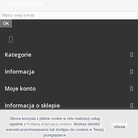
NEWSLETTER
OK
Kategorie
Informacja
Moje konto
Informacja o sklepie
Strona korzysta z plików cookie w celu realizacji usług 
zgodnie z 
Polityką dotyczącą cookies.
 Możesz określić 
close
© 2026
Oprogramowanie e-commerce od PrestaShop™
warunki przechowywania lub dostępu do cookies w Twojej 
przeglądarce.