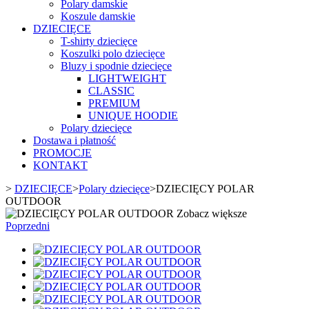
Polary damskie
Koszule damskie
DZIECIĘCE
T-shirty dziecięce
Koszulki polo dziecięce
Bluzy i spodnie dziecięce
LIGHTWEIGHT
CLASSIC
PREMIUM
UNIQUE HOODIE
Polary dziecięce
Dostawa i płatność
PROMOCJE
KONTAKT
>
DZIECIĘCE
>
Polary dziecięce
>
DZIECIĘCY POLAR
OUTDOOR
Zobacz większe
Poprzedni