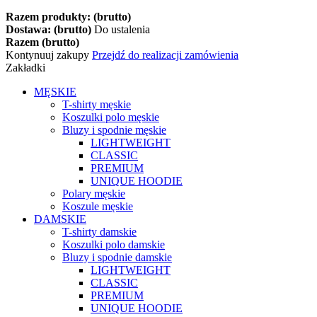
Razem produkty: (brutto)
Dostawa: (brutto)
Do ustalenia
Razem (brutto)
Kontynuuj zakupy
Przejdź do realizacji zamówienia
Zakładki
MĘSKIE
T-shirty męskie
Koszulki polo męskie
Bluzy i spodnie męskie
LIGHTWEIGHT
CLASSIC
PREMIUM
UNIQUE HOODIE
Polary męskie
Koszule męskie
DAMSKIE
T-shirty damskie
Koszulki polo damskie
Bluzy i spodnie damskie
LIGHTWEIGHT
CLASSIC
PREMIUM
UNIQUE HOODIE