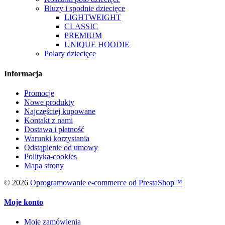
Bluzy i spodnie dziecięce
LIGHTWEIGHT
CLASSIC
PREMIUM
UNIQUE HOODIE
Polary dziecięce
Informacja
Promocje
Nowe produkty
Najczęściej kupowane
Kontakt z nami
Dostawa i płatność
Warunki korzystania
Odstąpienie od umowy
Polityka-cookies
Mapa strony
© 2026
Oprogramowanie e-commerce od PrestaShop™
Moje konto
Moje zamówienia